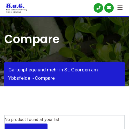
Skip
to
content
Compare
Gartenpflege und mehr in St. Georgen am
Ybbsfelde
Compare
>
No product found at your list.